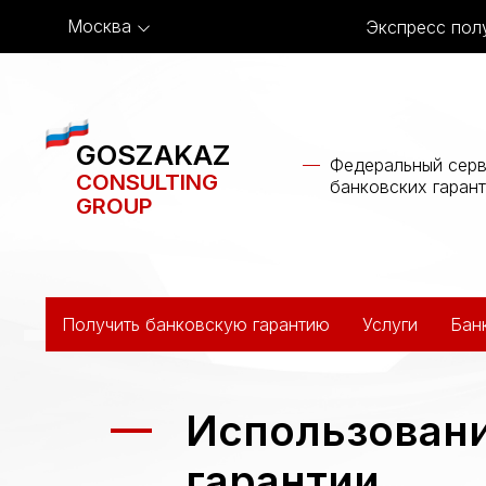
Москва
Экспресс полу
GOSZAKAZ
Федеральный серв
CONSULTING
банковских гаран
GROUP
Получить банковскую гарантию
Услуги
Бан
Использовани
гарантии