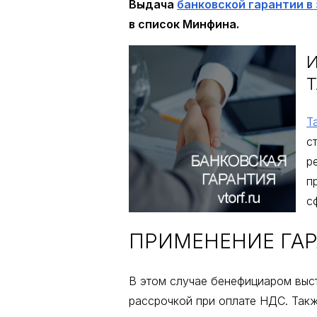
Выдача
банковской гарантии в
в список Минфина.
Т
с
р
п
с
ПРИМЕНЕНИЕ ГАР
В этом случае бенефициаром выс
рассрочкой при оплате НДС. Такж