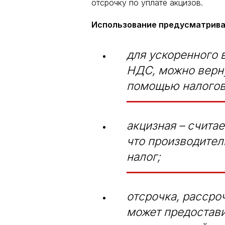
отсрочку по уплате акцизов.
Использование предусматривае
для ускоренного
НДС, можно верну
помощью налогово
акцизная – счита
что производител
налог;
отсрочка, рассроч
может предостави