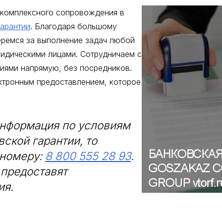
 комплексного сопровождения в
гарантии
. Благодаря большому
еремся за выполнение задач любой
ридическими лицами. Сотрудничаем с
иями напрямую, без посредников.
ктронным предоставлением, которое
информация по условиям
ской гарантии, то
 номеру:
8 800 555 28 93
.
предоставят
ия.